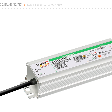
-24R.pdf (82.7K)
[6]
DATE : 2020-02-03 09:47:10