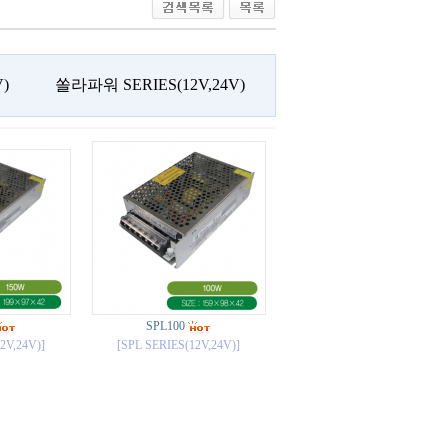
V)
쏠라파워 SERIES(12V,24V)
SPL100
2V,24V)]
[SPL SERIES(12V,24V)]