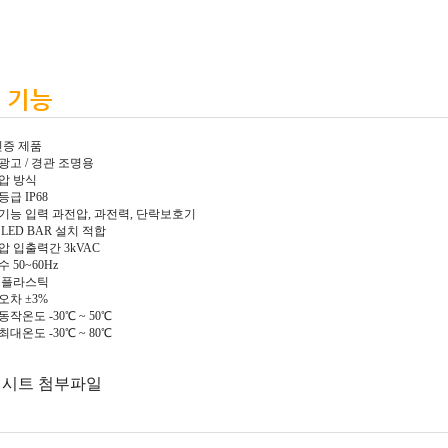
 기능
인증 제품
광고 / 경관 조명용
압 방식
급 IP68
기능 입력 과전압, 과전력, 단락보호기
LED BAR 설치 적합
압 입출력간 3kVAC
 50~60Hz
 플라스틱
오차 ±3%
작온도 -30℃ ~ 50℃
대온도 -30℃ ~ 80℃
시트 첨부파일