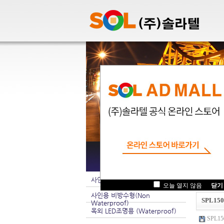
팝업관
사인용 방수형(Waterproof)
.
오늘 열지 않음
닫기
사인용 비방수형(Non
SPL15
Waterproof)
옥외 LED조명용 (Waterproof)
SPL150