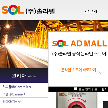
회사소개
팝업관리
컨트롤러(Controller)
.
오늘 열지 않음
닫기
조광기(Dimmer)
타이머(Timer)