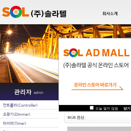
회사소개
팝업관리
컨트롤러(Controller)
.
오늘 열지 않음
닫기
조광기(Dimmer)
RGB 전선
|
타이머(Timer)