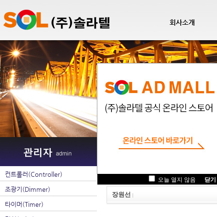
회사소개
팝업관리
컨트롤러(Controller)
.
오늘 열지 않음
닫기
조광기(Dimmer)
장원선
|
타이머(Timer)