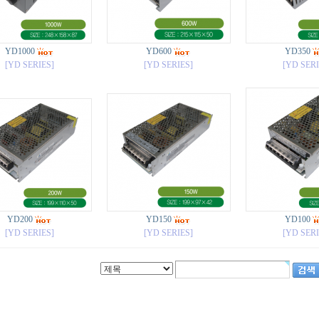
YD1000
YD600
YD350
[YD SERIES]
[YD SERIES]
[YD SERI
YD200
YD150
YD100
[YD SERIES]
[YD SERIES]
[YD SERI