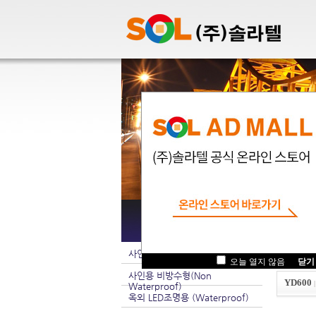
팝업관
사인용 방수형(Waterproof)
.
오늘 열지 않음
닫기
사인용 비방수형(Non
YD600
Waterproof)
옥외 LED조명용 (Waterproof)