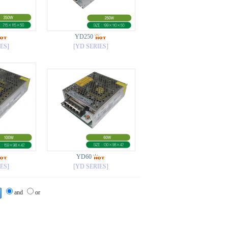
YD250
ES]
[YD SERIES]
YD60
ES]
[YD SERIES]
and
or