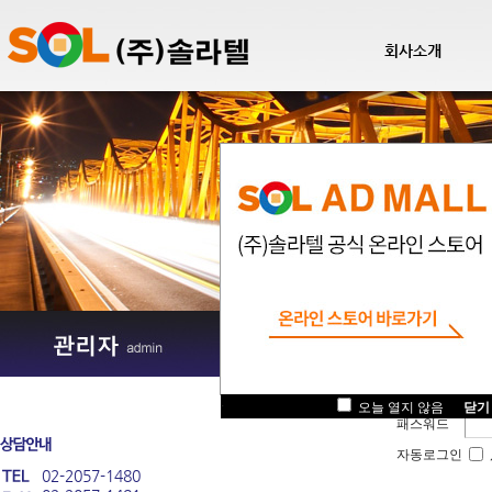
회사소개
로그인
/ 
아이디
.
오늘 열지 않음
닫기
패스워드
자동로그인
02-2057-1480