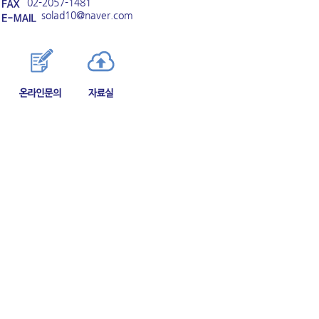
02-2057-1481
solad10@naver.com