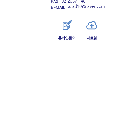
02-2057-1481
solad10@naver.com