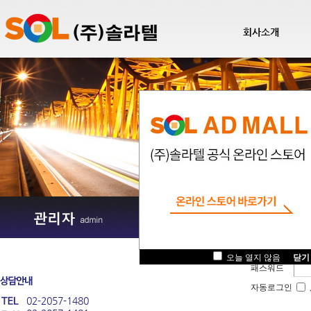
회사소개
로그인
/ 
아이디
.
오늘 열지 않음
닫기
패스워드
자동로그인
02-2057-1480