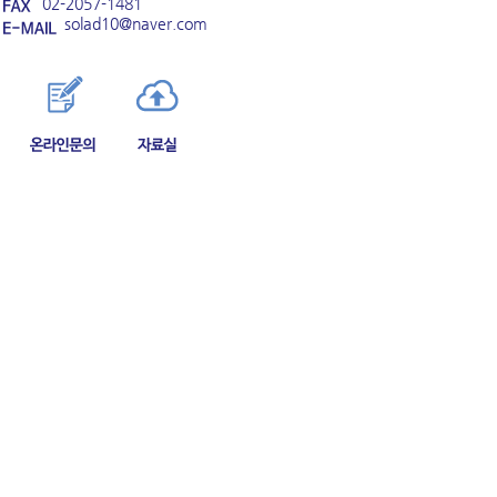
02-2057-1481
solad10@naver.com